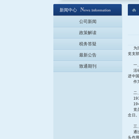
新闻中心
公司新闻
政策解读
税务答疑
为深
党支部
最新公告
一、
致通期刊
活
进中
作为
二
193
19
党
念日
三、
通过
头作