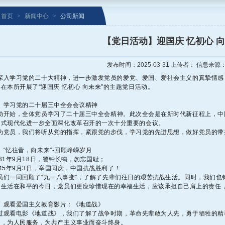
首页
>
新闻中心
>
公司新闻
【党日活动】迎国庆 忆初心 
发布时间：2025-03-31 上传者： 信息来源
入学习党的二十大精神，进一步激发党员的爱党、爱国、爱社会主义的真挚情感
在本所开展了“迎国庆 忆初心 向未来”的主题党日活动。
学习党的二十届三中全会会议精神
动开始，全体党员学习了二十届三中全会精神。此次全会是在新时代新征程上，中
国式现代化进一步全面深化改革召开的一次十分重要的会议。
党员，我们将听从党的指挥，紧跟党的步伐，学习党的先进思想，做好党员的带
、“忆往昔，向未来”-回顾峥嵘岁月
1年9月18日，警钟长鸣，勿忘国耻；
45年9月3日，举国同庆，中国抗战胜利了！
员们一同回顾了“九一八事变”，了解了先辈们往日的艰苦抗战生活。同时，我们也铭记
。生活在和平的今日，党员们更应珍惜现在的幸福生活，应该承担自己肩上的责任
观看爱国主义教育影片：《地道战》
观看电影《地道战》，我们了解了战争时期，革命先辈敢为人先，勇于牺牲的精
用，为人民服务，为共产主义事业而奋斗终身。